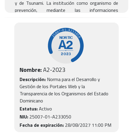
y de Tsunami. La institución como organismo de
prevención, mediante las informaciones
meteorológica trabaja con diferentes grupos de
interés y mantiene una comunicación continua con
los organismos de prevención, mitigación y
respuesta, medios de comunicación y la población
en general.
Nombre:
A2
-
2023
Descripción:
Norma para el Desarrollo y
Gestión de los Portales Web y la
Transparencia de los Organismos del Estado
Dominicano
Estatus:
Activo
NIU:
25007-01-A233050
Fecha de expiración:
28/08/2027 11:00 PM